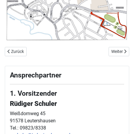
Vorheriger Beitrag: Vorstand und Turnrat
Nächster Bei
Zurück
Weiter
Ansprechpartner
1. Vorsitzender
Rüdiger Schuler
Weißdornweg 45
91578 Leutershausen
Tel.: 09823/8338