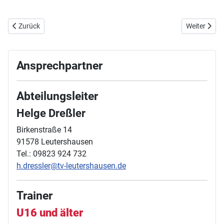
Vorheriger Beitrag: 6. Juli 2025 - offene Vereinsmeisterschaften in 
Nächster Be
Zurück
Weiter
Ansprechpartner
Abteilungsleiter
Helge Dreßler
Birkenstraße 14
91578 Leutershausen
Tel.: 09823 924 732
h.dressler@tv-leutershausen.de
Trainer
U16 und älter