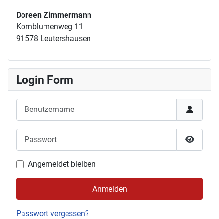
Doreen Zimmermann
Kornblumenweg 11
91578 Leutershausen
Login Form
Benutzername
Passwort
Passwor
Angemeldet bleiben
Anmelden
Passwort vergessen?