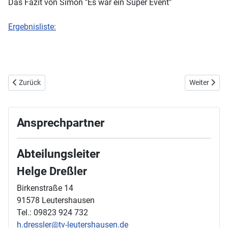
Das Fazit von Simon "Es war ein Super Event"
Ergebnisliste:
Vorheriger Beitrag: 24. September - Bayerischer Bezirkevergleich 2
Nächster Bei
Zurück
Weiter
Ansprechpartner
Abteilungsleiter
Helge Dreßler
Birkenstraße 14
91578 Leutershausen
Tel.: 09823 924 732
h.dressler@tv-leutershausen.de