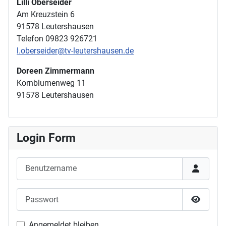
Lilli Oberseider
Am Kreuzstein 6
91578 Leutershausen
Telefon 09823 926721
l.oberseider@tv-leutershausen.de
Doreen Zimmermann
Kornblumenweg 11
91578 Leutershausen
Login Form
Benutzername
Passwort
Passwor
Angemeldet bleiben